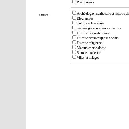
Protohistoire
Archéologie, architecture et histoire de 
Thèmes :
Biographies
Culture et littérature
Généalogie et noblesse vivaroise
Histoire des institutions
Histoire économique et sociale
Histoire religieuse
Moeurs et ethnologie
Santé et médecine
Villes et villages